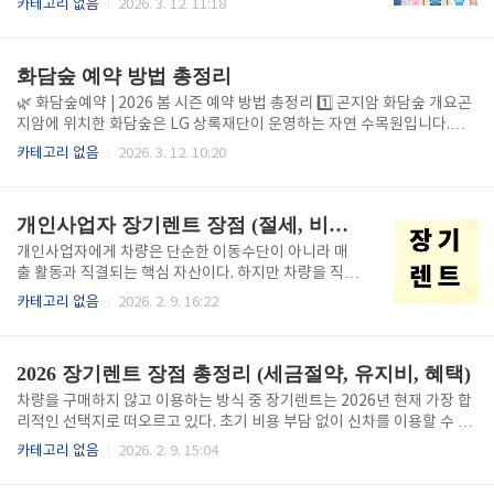
카테고리 없음
2026. 3. 12. 11:18
지 연계 무료입장' 제도를 도입( 백운산자연휴양림, 섬
다.특히 섬진강을 따라 이어지는 벚꽃길은약 129km에
진강별빛스카이 집라인, 주요 야영장(금천계곡·구봉산
달하는 전국 최대 규모 벚꽃길로 유명합니다.오늘은 구
숲속·배알도별빛) 등 광양의 대표 관광 시설을 이..
례 300리 벚꽃축제 방문 전에 꼭 알아야 할 정보를 정리
화담숲 예약 방법 총정리
했습니다.✔ 벚꽃 개화 시기✔ 축제 일정✔ 주차장 정보
✔ 셔틀버스✔ 방문 꿀팁이 글 하나만 보고 가셔도 됩니
🌿 화담숲예약 | 2026 봄 시즌 예약 방법 총정리 1️⃣ 곤지암 화담숲 개요곤
다.📍 2026 구례 300리 벚꽃축제기간 : 2026년 3월 28
지암에 위치한 화담숲은 LG 상록재단이 운영하는 자연 수목원입니다.약 5
일 ~ 3월 30일장소 : 전남 구례군 일대주요 행사장서시
만 평 규모의 자연 친화적인 공간으로 사계절 내내 아름다운 풍경을 볼 수
카테고리 없음
2026. 3. 12. 10:20
천 체육공원문척면 사성암 일대총 3일간 진행되는 봄
있습니다. 화담숲은 LG 상록재단이 공익사업의 일환으로 조성한 자연 수
축제이며 벚꽃길을 따라 다양한 프로그램이 열립니다.
목원입니다.2006년 4월 조성 승인을 받아 경기도 광주시 도척면 도웅리에
구례 벚꽃은 보통📅 3월 25일 ~ 4월 초사이..
약 5만 평 규모로 조성되었으며, 정식 개원은 2013년에 이루어졌습니다.
개인사업자 장기렌트 장점 (절세, 비용처리, 관리)
현재 화담숲에는 16개의 테마정원과 약 4,000여 종의 국내외 식물이 전시
되어 있어 계절마다 다양한 자연 풍경을 감상할 수 있습니다.단순한 관광
개인사업자에게 차량은 단순한 이동수단이 아니라 매
지가 아니라 멸종 위기의 동식물을 복원하고 자연 생태계를 되살리는 연구
출 활동과 직결되는 핵심 자산이다. 하지만 차량을 직접
와 보전 활동도 함께 이루어지는 공간이라는 점이 특징..
구매할 경우 세금, 유지비, 관리 부담이 상당하다. 2026
카테고리 없음
2026. 2. 9. 16:22
년 현재 개인사업자 사이에서 장기렌트가 주목받는 이
유는 절세 효과와 비용처리의 편의성, 그리고 차량 관리
부담을 크게 줄여주기 때문이다.개인사업자 절세에 유
2026 장기렌트 장점 총정리 (세금절약, 유지비, 혜택)
리한 장기렌트 구조장기렌트 차량은 소유권이 렌트사
에 있기 때문에 개인사업자의 자산으로 잡히지 않는다.
차량을 구매하지 않고 이용하는 방식 중 장기렌트는 2026년 현재 가장 합
이로 인해 취득세와 자동차세 부담이 없으며, 월 렌트료
리적인 선택지로 떠오르고 있다. 초기 비용 부담 없이 신차를 이용할 수 있
전액을 필요경비로 처리할 수 있다. 렌트료에는 보험료
고, 세금과 유지비 관리까지 간편해 개인과 사업자 모두에게 장점이 많다.
카테고리 없음
2026. 2. 9. 15:04
와 정비비가 포함돼 있어 과세표준을 낮추는 데 효과적
이 글에서는 장기렌트의 핵심 장점을 세금 절약, 유지비, 실질 혜택 중심으
이다. 단, 연간 비용이 일정 금액을 초과할 경우 운행기
로 상세히 정리한다.세금 절약 측면에서의 장기렌트 장점장기렌트의 가장