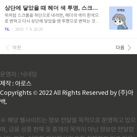
록부 작성이 필요하다.비용처리와 증빙 관리의 편의성
큰 장점은 세금 구조에서 발생한다. 차량의 소유권이 렌트사에 있기 때문
상단에 닿았을 때 헤더 색 투명, 스크롤 내리면 헤더색 흰색으로 (feat. react custom hook)
장기렌트는 매월 발행되는 세..
에 이용자는 차량을 자산으로 보유하지 않으며, 이에 따라 취득세와 재산
세 부담이 발생하지 않는다. 2026년 기준 개인사업자나 프리랜서는 장기
위처럼 스크롤을 하단으로 내리면, 헤더의 색이 흰색으
렌트 비용을 필요경비로 처리할 수 있다. 월 렌트료에는 차량 이용료뿐 아
로 변하고 다시 상단에 닿았을 땐 투명으로 변하는 것을
니라 보험료, 자동차세, 정비비가 포함돼 있어 비용 처리에 유리하며..
훅으로 구현해보았다! Scroll Event는 전체적인 스크
TIL
2023. 7. 4. 23:26
롤에 반응한다. 이는 성능적으로 비효율적이다. 스크롤
이벤트에 쓰이는 documentElement.scrollTop과
documentElement.offsetHeight는 reflow를 일
이전
다음
으켜서 성능상 좋지 않다. 스크롤 이벤트는 탈락! 내가
사용한 것은 바로 Intersection Observer API이다. I
ntersection Observer API 는 루트 요소와 타겟 요
소의 교차점을 관찰한다. 그리고 타겟 요소가 루트 요소
운영자 : 닉네임
와 교차하는지 아닌지를 구별하는 기능을 제공하고 있
다. scroll 이벤트와 다르게 교차 시 비동기적으로 실
제작 : 아로스
행..
Copyrights © 2022 All Rights Reserved by (주)아
백.
※ 해당 웹사이트는 정보 전달을 목적으로 운영하고 있으
며, 금융 상품 판매 및 중개의 목적이 아닌 정보만 전달합