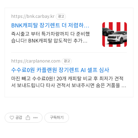
https://bnk.carbay.kr
광고
BNK캐피탈 장기렌트 더 저렴하게
계약하고
즉시출고 부터 특가차량까지 다 준비했
습니다! BNK캐피탈 압도적인 추가할
인 적용. BNK에서 자랑하는 7일이내
빠른출고, 할인 + 추가할인으로 더 저
렴한 견적!
https://carplanone.com
광고
수수료0원 카플랜원 장기렌트 AI 셀프 심사
마진 빼고 수수료0원! 20개 캐피탈 비교 후 최저가 견적
서 보내드립니다 타사 견적서 보내주시면 숨은 거품을 싹
빼드립니다.
공감
구독하기