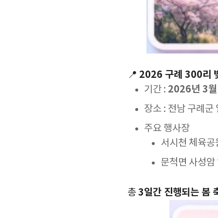
2026 구례 300리
📍
2026년 3월
기간 :
장소 : 전남 구례군
주요 행사장
서시천 체육공
문척면 사성암
3일간 진행되는 봄 
총