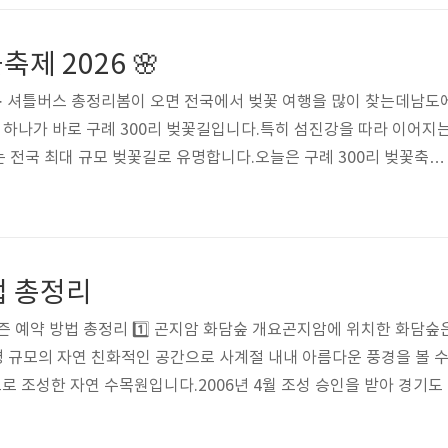
00원, 청소년 5,000원 '관광지 연계 무료입장' 제도를 도입( 백운산
집라인, 주요 야영장(금천계곡·구봉산숲속·배알도별빛) 등 광양의 
축제 2026 🌸
주차 · 셔틀버스 총정리봄이 오면 전국에서 벚꽃 여행을 많이 찾는데남도
중 하나가 바로 구례 300리 벚꽃길입니다.특히 섬진강을 따라 이어지
는 전국 최대 규모 벚꽃길로 유명합니다.오늘은 구례 300리 벚꽃축제
보를 정리했습니다.✔ 벚꽃 개화 시기✔ 축제 일정✔ 주차장 정보✔ 셔
보고 가셔도 됩니다.📍 2026 구례 300리 벚꽃축제기간 : 2026년 
 : 전남 구례군 일대주요 행사장서시천 체육공원문척면 사성암 일대총 3
벚꽃길을 따라 다양한 프로그램이 열립니다.구례 벚꽃은 보통📅 3월 
법 총정리
봄 시즌 예약 방법 총정리 1️⃣ 곤지암 화담숲 개요곤지암에 위치한 화담
평 규모의 자연 친화적인 공간으로 사계절 내내 아름다운 풍경을 볼 수 
 조성한 자연 수목원입니다.2006년 4월 조성 승인을 받아 경기도
 정식 개원은 2013년에 이루어졌습니다.현재 화담숲에는 16개의 테
 계절마다 다양한 자연 풍경을 감상할 수 있습니다.단순한 관광지가