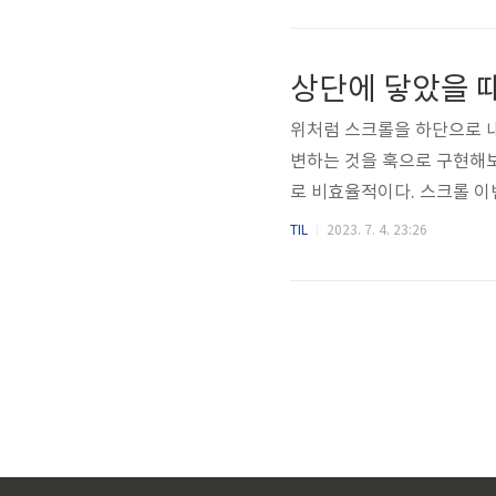
라 취득세와 재산세 부담이 
있다. 월 렌트료에는 차량 
위처럼 스크롤을 하단으로 내
변하는 것을 훅으로 구현해보았
로 비효율적이다. 스크롤 이벤트에
t.offsetHeight는 re
TIL
2023. 7. 4. 23:26
은 바로 Intersection Obs
소의 교차점을 관찰한다. 
제공하고 있다. scroll 이