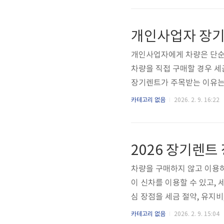
을 복원하고 자연 생태계를 
개인사업자 장기렌
개인사업자에게 차량은 단순
차량을 직접 구매할 경우 세금
장기렌트가 주목받는 이유는 
주기 때문이다.개인사업자 
카테고리 없음
2026. 2. 9. 16:22
때문에 개인사업자의 자산으로
트료 전액을 필요경비로 처
낮추는 데 효과적이다. 단,
2026 장기렌트
용처리와 증빙 관리의 편의성
차량을 구매하지 않고 이용하
이 신차를 이용할 수 있고,
심 장점을 세금 절약, 유지
장점은 세금 구조에서 발생한
카테고리 없음
2026. 2. 9. 15:04