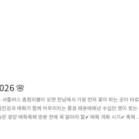
26 🌸
차 · 셔틀버스 총정리봄이 오면 전남에서 가장 먼저 꽃이 피는 곳이 바로
섬진강과 매화가 함께 어우러지는 풍경 때문에매년 수십만 명이 찾는
은 광양 매화축제 방문 전에 꼭 알아야 할✔ 매화 개화 시기✔ 축제 
방문 꿀팁까지 한 번에 정리해 드립니다.광양 매화축제 일정📍 202
 3월 13일 ~ 3월 22일장소 : 전남 광양시 다압면 매화마을입장 : 광