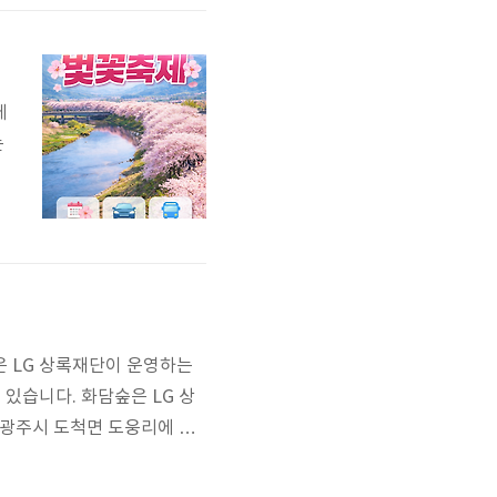
자
대
에
는
틀
3
2
숲은 LG 상록재단이 운영하는
있습니다. 화담숲은 LG 상
 광주시 도척면 도웅리에 약
마정원과 약 4,000여 종의
 아니라 멸종 위기의 동식물