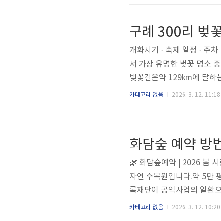
매화축제 입장료는 성인 6,0
연휴양림, 섬진강별빛스카이 
구례 300리 벚꽃
표 관광 시설을 이..
개화시기 · 축제 일정 · 
서 가장 유명한 벚꽃 명소 
벚꽃길은약 129km에 달하
방문 전에 꼭 알아야 할 정
카테고리 없음
2026. 3. 12. 11:18
버스✔ 방문 꿀팁이 글 하나만 
월 28일 ~ 3월 30일장소
일간 진행되는 봄 축제이며 
화담숲 예약 방
5일 ~ 4월 초사이..
🌿 화담숲예약 | 2026 
자연 수목원입니다.약 5만 
록재단이 공익사업의 일환으로
5만 평 규모로 조성되었으며,
카테고리 없음
2026. 3. 12. 10:20
국내외 식물이 전시되어 있어