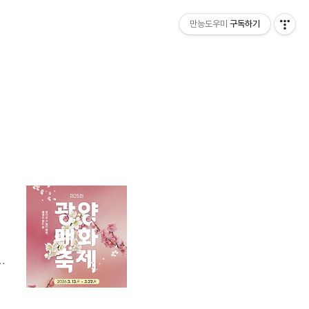
만능도우미
구독하기
일
6
양