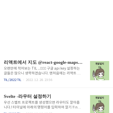
리액트에서 지도 @react-google-maps/api 라이브러리 사용하여 (TypeScript + Next 환경)
오랜만에 적어보는 TIL ...🧘🏻‍♀️ 구글 api key 설정하는
글들은 많으니 생략하겠습니다. 맨처음에는 리액트 환
경에서 구글 map 자바스크립트 api 튜토리얼을 보고,
TIL/2022 TIL
2022. 12. 28. 23:56
어떻게 해서든 구현하고 싶었다. 하지만, 내가 구현해야
되는 기능은 n초마다 나의 위치 정보를 서버에 갱신해
주고 내 주위 3km 반경에 있는 사람들의 좌표를 구글
Svelte -라우터 설정하기
맵에서 마커로 찍어주는 것이었다. 라이브러리를 깔지
않고 ,, 시도한 결과 n초마다 내 위치를 갱신할때마다
우선 스벨트 프로젝트를 생성했으면 라우터도 깔아줍
나의 위치를 찍어주는 마커가 계속 생성되는 것이었다..
니다.! 터미널에 아래의 명령어를 입력하여 깔기 !! np
ㅠㅠ ㅋㅋㅋㅋㅋㅋㅋㅋㅋㅋㅋㅋㅋㅋㅋㅋㅋㅋ일요
m install --save svelte-spa-router app.svelte에