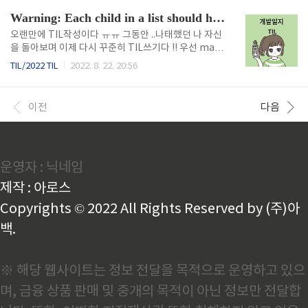
Warning: Each child in a list should have a unique "key" prop
오랜만에 TIL작성이다 ㅠㅠ 그동안 ..나태했던 나 자신
을 돌아보며 이제 다시 꾸준히 TIL쓰기다 !! 우선 map
돌리면 key값을 넣어주는 건 알고있었는데.. key값을
TIL/2022 TIL
2022. 8. 22. 20:56
넣었는데도 자꾸 저 에러가 떠서 ...스트레스 받던 찰나..
꺄아아아악 CommentList에 key넣어줬자나 !!!!! 자
세히..보아야 된다.. 문제의 코드 return ( {data?.leng
이전
다음
th > 0 ? ( data?.map((v, idx) => { return ( {index ?
( ) : ( )} ); }) ) : ( )} ); 알고보니.. 이렇게 감싸준 빈태그
에..key값을 넣어야되었던 것이었다.. 는 와 같다! 해결
코드 return ( {data?.length > 0 ? ( data?.map((v, i
운영자 : 닉네임
dx) => { r..
제작 : 아로스
Copyrights © 2022 All Rights Reserved by (주)아
백.
※ 해당 웹사이트는 정보 전달을 목적으로 운영하고 있으
며, 금융 상품 판매 및 중개의 목적이 아닌 정보만 전달합