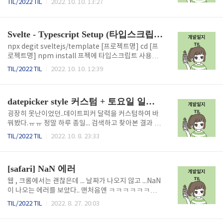
TIL/2022 TIL
2022. 10. 10. 13:27
일 하루종일 고민하며 코드를 써내려갔지만, ㅠㅠ 나의
routing임포트해주기!! 그리고 src에 routes라는 폴
위치 정보를 제대로 반영하면, 지도가 깜빡거리는 문제
더를 생성합니다 ~! src > routes > Home.svelte 홈
가 발생했다 ㅎ.. 결국 자바스크립트 튜토리얼로는 해결
src > routes > Write.svelte 글쓰기 src > routes > i
Svelte - Typescript Setup (타입스크립트로 프로젝트 생성)
할 수 없겠다..
ndex.ts import Home from "./Home.svelte"; i
mport Write from "./Write.svelte"; export defa
npx degit sveltejs/template [프로젝트명] cd [프
ult { "/": Home, "/write": Write, }; src > Header.s
로젝트명] npm install 프젝에 타입스크립트 사용하
velte Home Write 스벨트로 라우터하기 ..
기! node scripts/setupTypeScript.js npm instal
TIL/2022 TIL
2022. 10. 10. 12:39
l --dev @tsconfig/svelte npm run dev 로 프로젝
트 시작
datepicker style 커스텀 + 토요일 일요일 색 바꾸기
굉장히 못난이었던..데이트피커 달력을 커스텀하여 바
꿔봤다.ㅠㅠ 정말 하루 종일... 검색하고 찾아본 결과 완
성했다.. 비록 디자인과 약간 다르지만,,ㅠㅠ 똑같이 하
TIL/2022 TIL
2022. 10. 8. 23:33
고 싶었는데 라이브러리를 커스텀하기엔..쉽지 않았다..
import React, { useEffect, useState } from 'rea
ct'; import styled from 'styled-components'; i
[safari] NaN 에러
mport DatePicker, { registerLocale } from 'rea
ct-datepicker'; import 'react-datepicker/dist/r
웹 , 크롬에서는 괜찮은데 ... 날짜가 나오지 않고 ...NaN
eact-datepicker.css'; import ko from 'date-fn
이 나오는 에러를 보았다.. 맨처음엔 ㅋㅋㅋㅋㅋㅋ이
s/locale/ko'; import getYear from 'date-fns/g..
유를 알지 못한채 ..뻘짓만 하다가..검색을 통해 알아냈
TIL/2022 TIL
2022. 8. 27. 20:03
다. new Date()