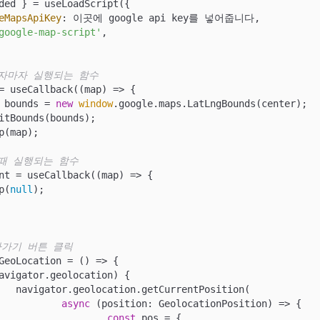
ded } = useLoadScript({

eMapsApiKey
: 이곳에 google api key를 넣어줍니다,

google-map-script'
,

되자마자 실행되는 함수
= useCallback(
(
map
) =>
 {

 bounds = 
new
window
.google.maps.LatLngBounds(center);

 때 실행되는 함수
nt = useCallback(
(
map
) =>
 {

ap(
null
);

아가기 버튼 클릭
GeoLocation = 
() =>
 {

avigator.geolocation) {

tion(

async
 (position: GeolocationPosition) => {

const
 pos = {
