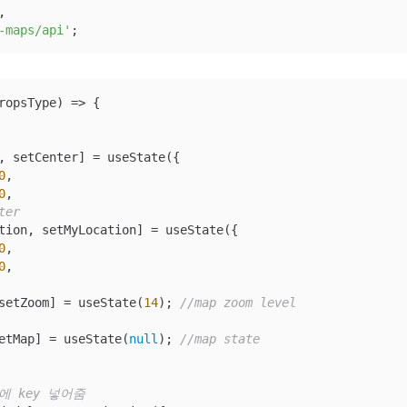
-maps/api'
;
ropsType
) =>
 {

, setCenter] = useState({

0
,

0
,

ter
tion, setMyLocation] = useState({

0
,

0
,

setZoom] = useState(
14
); 
//map zoom level
etMap] = useState(
null
); 
//map state
에 key 넣어줌