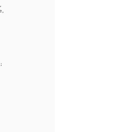


,

;
