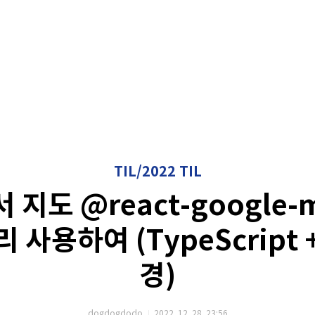
TIL/2022 TIL
지도 @react-google-m
사용하여 (TypeScript +
경)
dogdogdodo
2022. 12. 28. 23:56