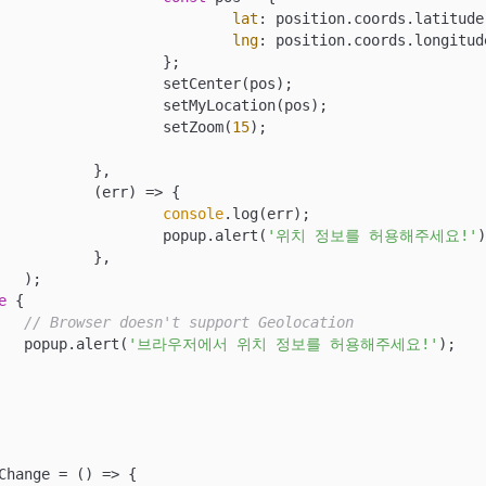
lat
: position.coords.latitude,
lng
: position.coords.longitude
	};

ter(pos);

ation(pos);

					setZoom(
15
);

},

(
err
) =>
 {

console
.log(err);

					popup.alert(
'위치 정보를 허용해주세요!'
)
},



e
 {

// Browser doesn't support Geolocation
			popup.alert(
'브라우저에서 위치 정보를 허용해주세요!'
);

Change = 
() =>
 {
