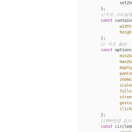
		set
	};

//지도 스타일
const
 contain
width
heigh
	};

// 지도 옵션
const
 options
minZo
maxZo
mapTy
panCo
zoomC
scale
fulls
stree
gestu
click
	};

//3km반경 표
const
 circleO