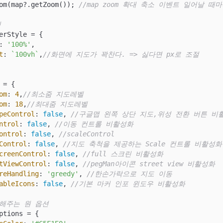
Zoom(map?.getZoom()); 
//map zoom 확대 축소 이벤트 일어날 때마다
링
erStyle = {

: 
'100%'
,

t
: 
`100vh`
,
//화면에 지도가 꽉찬다. => 싫다면 px로 조절
 = {

om
: 
4
,
//최소줌 지도레벨
om
: 
18
,
//최대줌 지도레벨
peControl
: 
false
, 
//구글맵 왼쪽 상단 지도,위성 전환 버튼 비
ntrol
: 
false
, 
//이동 컨트롤 비활성화
ontrol
: 
false
, 
//scaleControl
Control
: 
false
, 
//지도 축척을 제공하는 Scale 컨트롤 비활성화
creenControl
: 
false
, 
//full 스크린 비활성화
tViewControl
: 
false
, 
//pegMan아이콘 street view 비활성화
reHandling
: 
'greedy'
, 
//한손가락으로 지도 이동
ableIcons
: 
false
, 
//기본 마커 인포 윈도우 비활성화
시해주는 원 옵션
ptions = {
