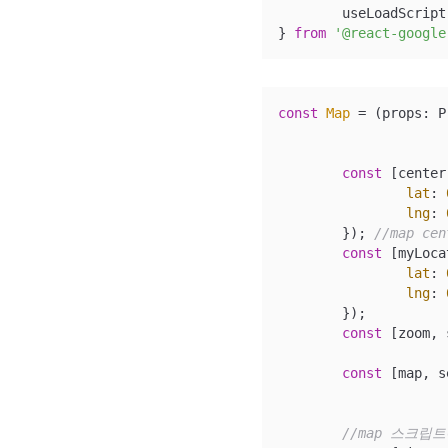
	useLoadScript,

} 
from
'@react-google
const
Map
 = 
(
props: P
const
 [center
lat
: 
lng
: 
	}); 
//map cen
const
 [myLoca
lat
: 
lng
: 
	});

const
 [zoom, 
const
 [map, s
//map 스크립트