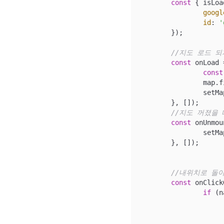
const
 { isLoa
googl
id
: 
'
	});

//지도 로드 
const
 onLoad 
const
		map.fitBounds(bounds);

		setMap(map);

	}, []);

//지도 꺼졌을
const
 onUnmou
		setM
	}, []);

//내위치로 돌
const
 onClick
if
 (n
			navigator.geolocation.getCurrentPosi