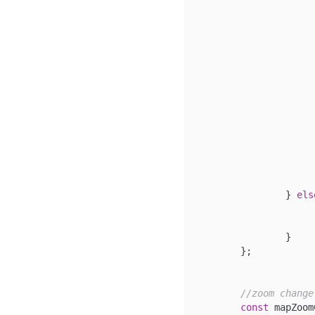
				
					setCen
					setMyLoc
				
				
			);
		} 
els
		}

	};

//zoom change
const
 mapZoom