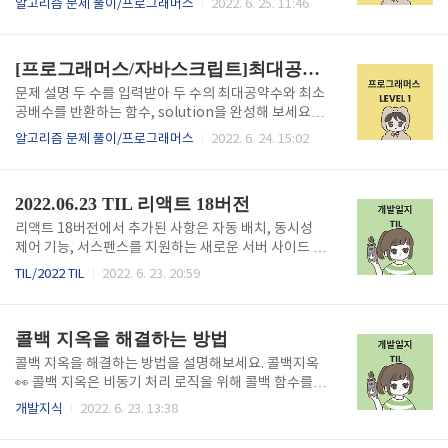
알고리즘 문제 풀이/프로그래머스
2022. 6. 25. 11:46
매개변수로 주어질 때, 최대 몇 개의 부서에 물품을 지
3이라면 array의 2번째부터 5번째까지 자르면 [5, 2,
원할 수 있는지 return 하도록 solution 함수를 완성
6, 3]입니다. 1에서 나온 배열을 정렬하면 [2, 3, 5, 6]
해주세요. 제한사항 d는 부서별로 신청한 ..
입니다. 2에서 나온 배열의 3번째 숫자는 5입니다. 배열
[프로그래머스/자바스크립트]최대공약수와 최소공배수
array, [i, j, k]를 원소로 가진 2차원 배열 commands
가 매개변수로 주어질 때, commands의 모든 원소에
문제 설명 두 수를 입력받아 두 수의 최대공약수와 최소
대해 앞서 설명한 연산을 적용했을 때 나온 결과를 배열
공배수를 반환하는 함수, solution을 완성해 보세요.
에 담아 return 하도록 solution 함수를 작성해주세
배열의 맨 앞에 최대공약수, 그다음 최소공배수를 넣어
알고리즘 문제 풀이/프로그래머스
2022. 6. 24. 15:02
요. 제한사항 array의 길이는 1 이상 100 이하입니다.
반환하면 됩니다. 예를 들어 두 수 3, 12의 최대공약수
a..
는 3, 최소공배수는 12이므로 solution(3, 12)는 [3, 1
2]를 반환해야 합니다. 제한 사항 두 수는 1이상 10000
2022.06.23 TIL 리액트 18버전
00이하의 자연수입니다. 입출력 예 n m return 3 12
[3, 12] 2 5 [1, 10] 입출력 예 설명 입출력 예 #1 위의
리액트 18버전에서 추가된 사항은 자동 배치, 동시성
설명과 같습니다. 입출력 예 #2 자연수 2와 5의 최대공
제어 기능, 서스펜스를 지원하는 새로운 서버 사이드 렌
약수는 1, 최소공배수는 10이므로 [1, 10]을 리턴해야
더링 아키텍처입니다. 1️⃣ 자동배치 (Automatic Batc
TIL/2022 TIL
2022. 6. 23. 20:59
합니다. 문제풀이 최대 공약수 : 두 수 A와 B의 공통된
hing) 배치란, 리액트가 더 나은 성능을 위해 여러 개의
약수 중에 가장 큰 정수 최소 공배수 : ..
상태 업데이트를 한 번의 리렌더링(re-render)으로 묶
는 작업을 뜻합니다. // ~React 17 ReactDOM.rende
콜백 지옥을 해결하는 방법
r(, container); // React 18 const root = ReactD
OM.createRoot(container); root.render(); 이 변
콜백 지옥을 해결하는 방법을 설명해보세요. 콜백지옥
경은 단순하게 인터페이스만 바뀌는 것이 아닙니다. 기
👀 콜백 지옥은 비동기 처리 로직을 위해 콜백 함수를
존의 render 함수는, 컴포넌트 트리를 React 17과 그
연속해서 사용할 때 발생하는 문제입니다. 콜백함수를
개발지식
2022. 6. 23. 13:38
이전의 동작과 동일한 방식으로 동작합니다. 새로운 cr
이용해서 비동기 처리를 해주다가 코드가 깊어지는 것
eateRoot 함..
을 말합니다. 일반적으로 콜백 지옥을 해결하는 방법에