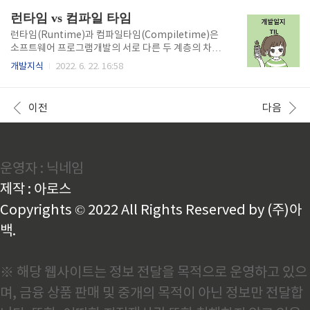
는 Promise 나 Async를 사용하는 방법이 있습니다. f
런타임 vs 컴파일 타임
unction taskA(a, b, cb) { setTimeout(() => { con
st res = a + b; cb(res); }, 2000); } function taskB
런타임(Runtime)과 컴파일타임(Compiletime)은
(a, cb) { setTimeout(() => { const res = a * 2; cb
소프트웨어 프로그램개발의 서로 다른 두 계층의 차이
(res); }, 2000); } function taskC(a, cb) { setTime
를 설명하기 위한 용어이다. 프로그램을 생성하기 위해
개발지식
2022. 6. 22. 16:58
out(() => { const r..
개발자는 첫째로 소스코드를 작성하고 컴파일이라는
과정을 통해 기계어코드로 변환 되어 실행 가능한 프로
그램이 되며, 이러한 편집 과정을 컴파일타임(Compil
이전
다음
etime) 이라고 부른다. 컴파일과정을 마친 프로그램은
사용자에 의해 실행되어 지며, 이러한 응용프로그램이
동작되어지는 때를 런타임(Runtime)이라고 부른다.
런타임 런타임(Runtime) 은 컴파일 과정을 마친 프로
운영자 : 닉네임
그램이 사용자에 의해 실행될때의 환경 또는 시간이다.
예를 들자면 자바스크립트는 Web Browser에서 작동
제작 : 아로스
할때, Node.js에서 작동할때, Browser와 Node...
Copyrights © 2022 All Rights Reserved by (주)아
백.
※ 해당 웹사이트는 정보 전달을 목적으로 운영하고 있으
며, 금융 상품 판매 및 중개의 목적이 아닌 정보만 전달합