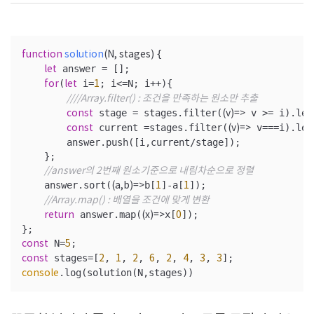
{

function
solution
(
N, stages
) 
 answer = [];

let
(
 i=
; i<=N; i++){

for
let
1
////Array.filter() : 조건을 만족하는 원소만 추출
 stage = stages.filter(
 v >= i).leng
const
(
v
)=>
 current =stages.filter(
 v===i).leng
const
(
v
)=>
        answer.push([i,current/stage]);

    };

//answer의 2번째 원소기준으로 내림차순으로 정렬
    answer.sort(
b[
]-a[
]);

(
a,b
)=>
1
1
//Array.map() : 배열을 조건에 맞게 변환
 answer.map(
x[
]);

return
(
x
)=>
0
 N=
const
5
 stages=[
, 
, 
, 
, 
, 
, 
, 
const
2
1
2
6
2
4
3
3
.log(solution(N,stages))
console