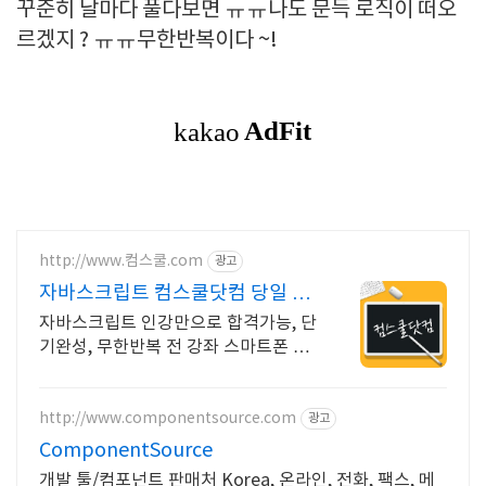
꾸준히 날마다 풀다보면 ㅠㅠ나도 문득 로직이 떠오
르겠지 ? ㅠㅠ무한반복이다 ~!
http://www.컴스쿨.com
광고
자바스크립트 컴스쿨닷컴 당일 신
청&결제시 기프티콘!
자바스크립트 인강만으로 합격가능, 단
기완성, 무한반복 전 강좌 스마트폰 학
습가능
http://www.componentsource.com
광고
ComponentSource
개발 툴/컴포넌트 판매처 Korea, 온라인, 전화, 팩스, 메